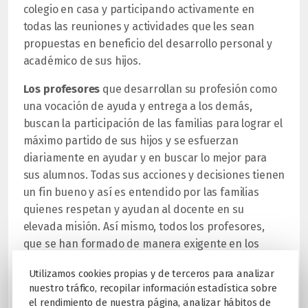
colegio en casa y participando activamente en
todas las reuniones y actividades que les sean
propuestas en beneficio del desarrollo personal y
académico de sus hijos.
Los profesores
que desarrollan su profesión como
una vocación de ayuda y entrega a los demás,
buscan la participación de las familias para lograr el
máximo partido de sus hijos y se esfuerzan
diariamente en ayudar y en buscar lo mejor para
sus alumnos. Todas sus acciones y decisiones tienen
un fin bueno y así es entendido por las familias
quienes respetan y ayudan al docente en su
elevada misión. Así mismo, todos los profesores,
que se han formado de manera exigente en los
estudios necesarios para poder desarrollar su labor,
Utilizamos cookies propias y de terceros para analizar
actualizan sus conocimientos permanentemente,
nuestro tráfico, recopilar información estadística sobre
estando al día de los nuevos avances en materia
el rendimiento de nuestra página, analizar hábitos de