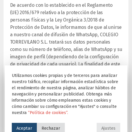
De acuerdo con lo establecido en el Reglamento
(UE) 2016/679 relativo a la protección de las
personas físicas y la Ley Orgánica 3/2018 de
Protección de Datos, le informamos de que al unirse
a nuestro canal de difusión de WhatsApp, COLEGIO
TORREVILANO S.L. tratará sus datos personales
como su número de teléfono, alias de WhatsApp y su
imagen de perfil (dependiendo de la configuración
de privacidad de cada usuario). La finalidad de este
tratamiento es mantener a los tutores legales
Utilizamos cookies propias y de terceros para analizar
informados sobre eventos, actividades, avisos y
nuestro tráfico, recopilar información estadística sobre
cualquier otra comunicación relevante relacionada
el rendimiento de nuestra página, analizar hábitos de
con el colegio.
navegación y personalizar publicidad. Obtenga más
información sobre cómo empleamos estas cookies y
El canal de difusión de WhatsApp es público, pero
cómo cambiar su configuración en "Ajustes" o consulte
nuestra
“Política de cookies”.
está configurado para proteger la privacidad de los
datos de los usuarios frente a otros seguidores del
canal. Sin embargo, el responsable del tratamiento
Aceptar
Rechazar
Ajustes