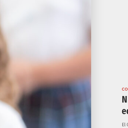
CO
N
e
El 