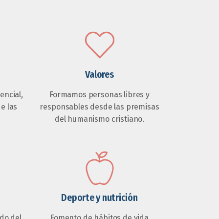
Valores
ncial,
Formamos personas libres y
de las
responsables desde las premisas
del humanismo cristiano.
Deporte y nutrición
do del
Fomento de hábitos de vida