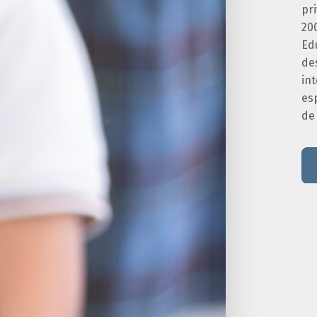
pr
20
Edu
de
int
es
de