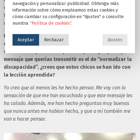
navegación y personalizar publicidad. Obtenga más
duro en todas estas áreas y seguir mejorando: a nivel físico,
información sobre cómo empleamos estas cookies y
técnico táctico, a nivel competición… siempre con la
cómo cambiar su configuración en "Ajustes" o consulte
disciplina del día a día, seguir para arriba e intentar ir a más.
nuestra
“Política de cookies”.
Hoy nuestros alumnos han tenido la oportunidad de
Aceptar
Rechazar
Ajustes
conocerte y compartir todas estas experiencias. En tu
charla has dejado claro que tu objetivo y el principal
mensaje que querías transmitir es el de “normalizar la
discapacidad”, ¿crees que estos chicos se han ido con
la lección aprendida?
Yo creo que al menos les he hecho pensar. Me voy con la
sensación de que me han escuchado y que este mensaje les
ha calado. Además, me han hecho preguntas muy buenas
que nunca antes me habían hecho, y que a mí también me
van a hacer pensar.