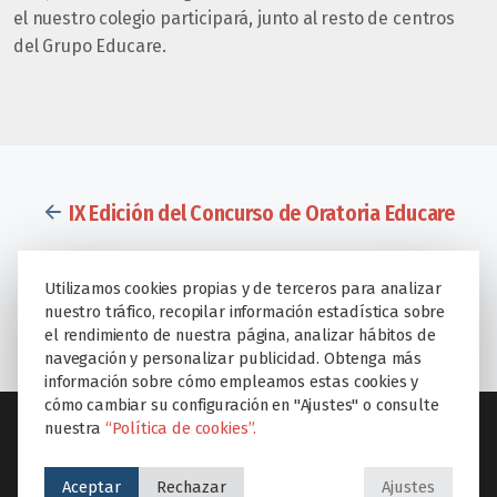
el nuestro colegio participará, junto al resto de centros
del Grupo Educare.
IX Edición del Concurso de Oratoria Educare
Concurso de Oratoria del Colegio Educare
Utilizamos cookies propias y de terceros para analizar
Torrevilano: la importancia de la palabra y la
nuestro tráfico, recopilar información estadística sobre
comunicación eficaz
el rendimiento de nuestra página, analizar hábitos de
navegación y personalizar publicidad. Obtenga más
información sobre cómo empleamos estas cookies y
cómo cambiar su configuración en "Ajustes" o consulte
nuestra
“Política de cookies”.
Aceptar
Rechazar
Ajustes
SECCIONES