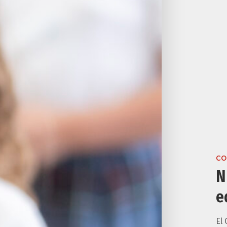
CO
N
e
El 