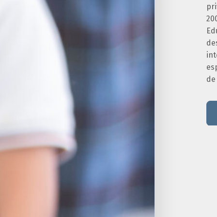
pr
20
Edu
de
int
es
de