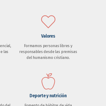
Valores
ncial,
Formamos personas libres y
de las
responsables desde las premisas
del humanismo cristiano.
Deporte y nutrición
do del
Fomento de hábitos de vida