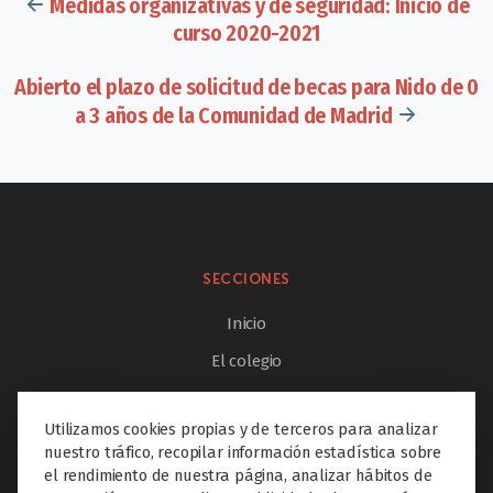
Medidas organizativas y de seguridad: Inicio de
curso 2020-2021
Abierto el plazo de solicitud de becas para Nido de 0
a 3 años de la Comunidad de Madrid
SECCIONES
Inicio
El colegio
Etapas educativas
Utilizamos cookies propias y de terceros para analizar
Proyectos Educare
nuestro tráfico, recopilar información estadística sobre
Extraescolares
el rendimiento de nuestra página, analizar hábitos de