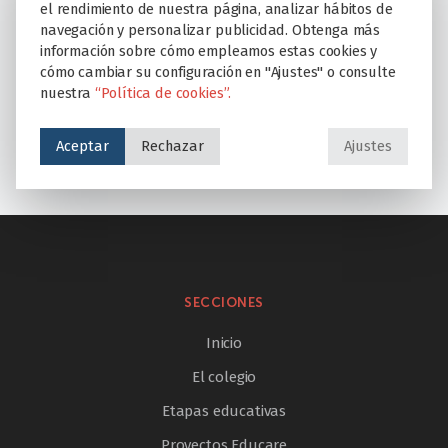
COLEGIO EDUCARE TORREVILANO: CENTRO
el rendimiento de nuestra página, analizar hábitos de
PREFERENTE PARA ALUMNOS CON TRANSTORNO DEL
navegación y personalizar publicidad. Obtenga más
información sobre cómo empleamos estas cookies y
ESPECTRO DEL AUTISMO
cómo cambiar su configuración en "Ajustes" o consulte
nuestra
“Política de cookies”.
LOS COLEGIOS EDUCARE LANZAN UN PROYECTO DE
SALUD EMOCIONAL EN SUS OCHO CENTROS
Aceptar
Rechazar
Ajustes
EDUCATIVOS
SECCIONES
Inicio
El colegio
Etapas educativas
Proyectos Educare